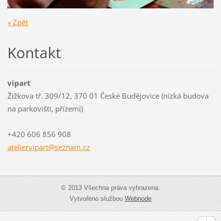
« Zpět
Kontakt
vipart
Žižkova tř. 309/12, 370 01 České Budějovice (nízká budova
na parkovišti, přízemí)
+420 606 856 908
atelierv
ipart@se
znam.cz
© 2013 Všechna práva vyhrazena.
Vytvořeno službou
Webnode