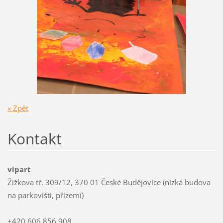
« Zpět
Kontakt
vipart
Žižkova tř. 309/12, 370 01 České Budějovice (nízká budova
na parkovišti, přízemí)
+420 606 856 908