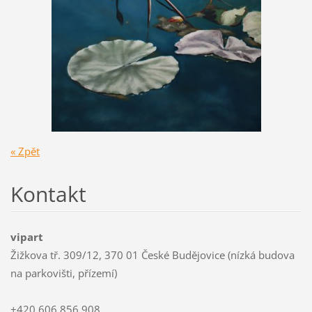
« Zpět
Kontakt
vipart
Žižkova tř. 309/12, 370 01 České Budějovice (nízká budova
na parkovišti, přízemí)
+420 606 856 908