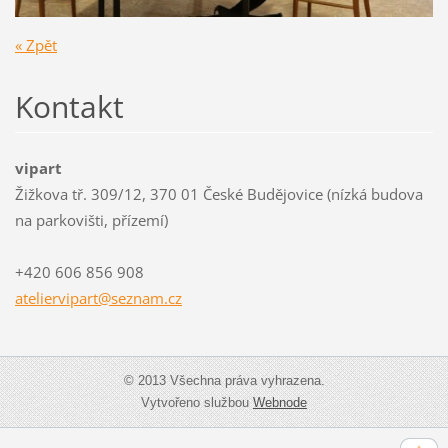
« Zpět
Kontakt
vipart
Žižkova tř. 309/12, 370 01 České Budějovice (nízká budova
na parkovišti, přízemí)
+420 606 856 908
atelierv
ipart@se
znam.cz
© 2013 Všechna práva vyhrazena.
Vytvořeno službou
Webnode