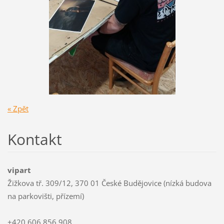
« Zpět
Kontakt
vipart
Žižkova tř. 309/12, 370 01 České Budějovice (nízká budova
na parkovišti, přízemí)
+420 606 856 908