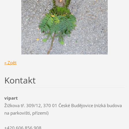
« Zpět
Kontakt
vipart
Žižkova tř. 309/12, 370 01 České Budějovice (nízká budova
na parkovišti, přízemí)
+420 606 856 908