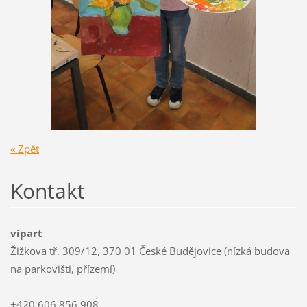
« Zpět
Kontakt
vipart
Žižkova tř. 309/12, 370 01 České Budějovice (nízká budova
na parkovišti, přízemí)
+420 606 856 908