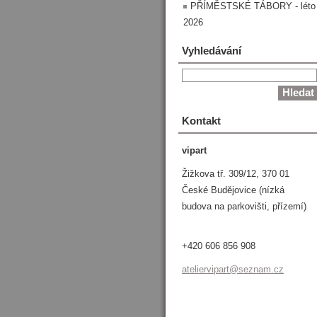
PŘÍMĚSTSKÉ TÁBORY - léto
2026
Vyhledávání
Kontakt
vipart
Žižkova tř. 309/12, 370 01
České Budějovice (nízká
budova na parkovišti, přízemí)
+420 606 856 908
atelierv
ipart@se
znam.cz