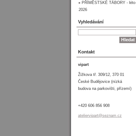
PŘÍMĚSTSKÉ TÁBORY - léto
2026
Vyhledávání
Kontakt
vipart
Žižkova tř. 309/12, 370 01
České Budějovice (nízká
budova na parkovišti, přízemí)
+420 606 856 908
atelierv
ipart@se
znam.cz