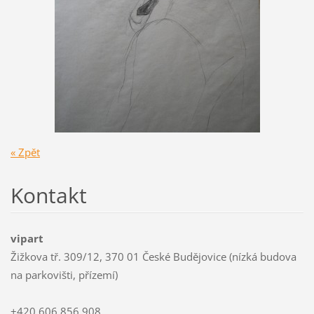
« Zpět
Kontakt
vipart
Žižkova tř. 309/12, 370 01 České Budějovice (nízká budova
na parkovišti, přízemí)
+420 606 856 908