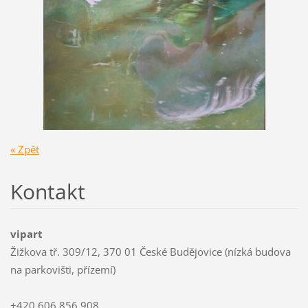
« Zpět
Kontakt
vipart
Žižkova tř. 309/12, 370 01 České Budějovice (nízká budova
na parkovišti, přízemí)
+420 606 856 908