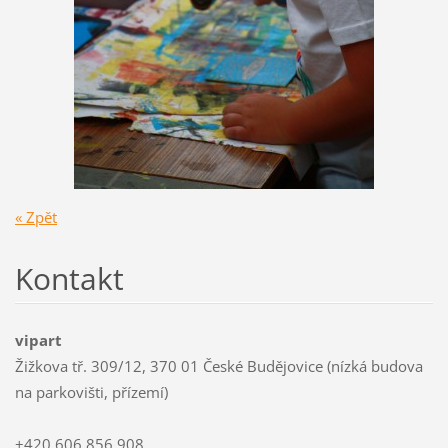
« Zpět
Kontakt
vipart
Žižkova tř. 309/12, 370 01 České Budějovice (nízká budova
na parkovišti, přízemí)
+420 606 856 908