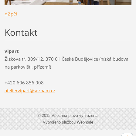
« Zpět
Kontakt
vipart
Žižkova tř. 309/12, 370 01 České Budějovice (nízká budova
na parkovišti, přízemí)
+420 606 856 908
atelierv
ipart@se
znam.cz
© 2013 Všechna práva vyhrazena.
Vytvořeno službou
Webnode