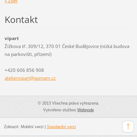
« Zpět
Kontakt
vipart
Žižkova tř. 309/12, 370 01 České Budějovice (nízká budova
na parkovišti, přízemí)
+420 606 856 908
atelierv
ipart@se
znam.cz
© 2013 Všechna práva vyhrazena.
Vytvořeno službou
Webnode
Zobrazit:
Mobilní verzi
|
Standardní verzi