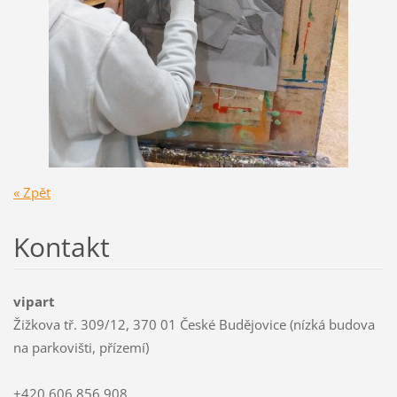
« Zpět
Kontakt
vipart
Žižkova tř. 309/12, 370 01 České Budějovice (nízká budova
na parkovišti, přízemí)
+420 606 856 908