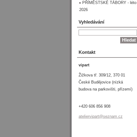
PŘÍMĚSTSKÉ TÁBORY - léto
2026
Vyhledávání
Kontakt
vipart
Žižkova tř. 309/12, 370 01
České Budějovice (nízká
budova na parkovišti, přízemí)
+420 606 856 908
atelierv
ipart@se
znam.cz