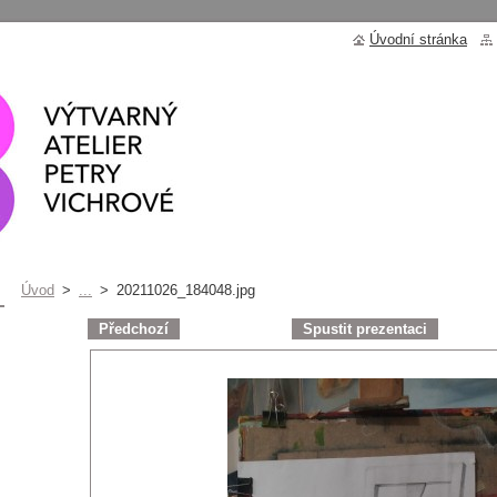
Úvodní stránka
Úvod
>
...
>
20211026_184048.jpg
Předchozí
Spustit prezentaci