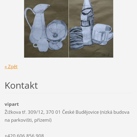
« Zpět
Kontakt
vipart
Žižkova tř. 309/12, 370 01 České Budějovice (nízká budova
na parkovišti, přízemí)
+420 606 856 908