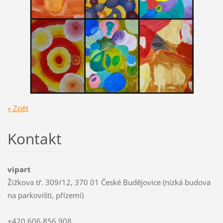
« Zpět
Kontakt
vipart
Žižkova tř. 309/12, 370 01 České Budějovice (nízká budova
na parkovišti, přízemí)
+420 606 856 908